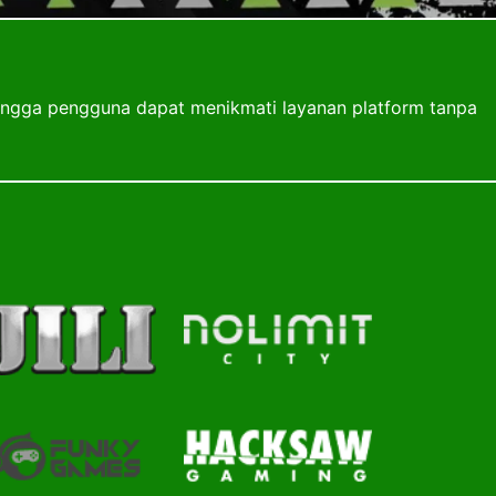
ehingga pengguna dapat menikmati layanan platform tanpa