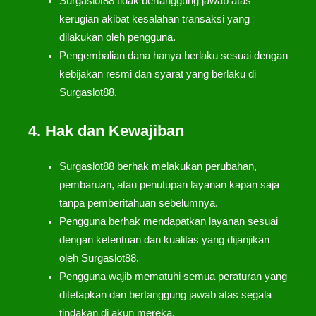
Surgaslot88 tidak bertanggung jawab atas
kerugian akibat kesalahan transaksi yang
dilakukan oleh pengguna.
Pengembalian dana hanya berlaku sesuai dengan
kebijakan resmi dan syarat yang berlaku di
Surgaslot88.
4. Hak dan Kewajiban
Surgaslot88 berhak melakukan perubahan,
pembaruan, atau penutupan layanan kapan saja
tanpa pemberitahuan sebelumnya.
Pengguna berhak mendapatkan layanan sesuai
dengan ketentuan dan kualitas yang dijanjikan
oleh Surgaslot88.
Pengguna wajib mematuhi semua peraturan yang
ditetapkan dan bertanggung jawab atas segala
tindakan di akun mereka.