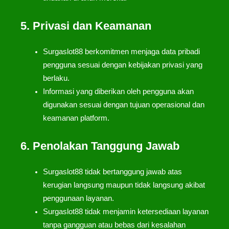
5. Privasi dan Keamanan
Surgaslot88 berkomitmen menjaga data pribadi
pengguna sesuai dengan kebijakan privasi yang
berlaku.
Informasi yang diberikan oleh pengguna akan
digunakan sesuai dengan tujuan operasional dan
keamanan platform.
6. Penolakan Tanggung Jawab
Surgaslot88 tidak bertanggung jawab atas
kerugian langsung maupun tidak langsung akibat
penggunaan layanan.
Surgaslot88 tidak menjamin ketersediaan layanan
tanpa gangguan atau bebas dari kesalahan