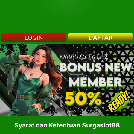
LOGIN
DAFTAR
Syarat dan Ketentuan Surgaslot88